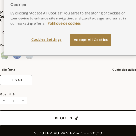
Cookies
PROMENADE IMPÉRIALE
By clicking “Accept All Cookies”, you agree to the storing of cookies on
Serviette De Table Promenade Impériale Coton
your device to enhance site navigation, analyze site usage, and assist in
CHF 20,00
our marketing efforts.
Politique de cookies
Coton
France
Cookies Settings
Accept All Cookies
Couleurs :
Nacre
sélectionné
Taille (cm)
Guide des tailles
50 x 50
Quantité
-
+
BRODERIE
AJOUTER AU PANIER
–
CHF 20,00