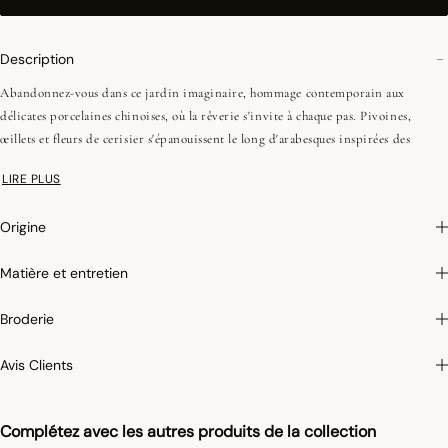
Description
Abandonnez-vous dans ce jardin imaginaire, hommage contemporain aux
délicates porcelaines chinoises, où la rêverie s'invite à chaque pas. Pivoines,
œillets et fleurs de cerisier s'épanouissent le long d'arabesques inspirées des
jardins baroques, tandis que des carpes ondulent paisiblement dans des bassins.
LIRE PLUS
Entre géométrie asiatique revisitée et poésie d'un décor sculptural, cette
collection diffuse un souffle de douceur et de délicatesse.
Origine
•Fils peignés (longues fibres)
Matière et entretien
•Tissage Jacquard (chaîne et trame couleurs)
•Ourlets simples - 1 cm
Broderie
Avis Clients
Photographies :
les photographies sont les plus fidèles possibles mais ne peuvent
assurer une similitude parfaite avec le produit vendu, notamment en ce qui
concerne les coul
eurs.
Complétez avec les autres produits de la collection