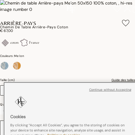
ARRIÈRE-PAYS
Chemin De Table Arrière-Pays Coton
€ 67,00
coton
France
Couleurs :
Melon
sélectionné
Taille (cm)
Guide des tailles
Continue without Accepting
50 x 150
Quantité
-
+
Cookies
By clicking “Accept All Cookies”, you agree to the storing of cookies on
BRODERIE
your device to enhance site navigation, analyze site usage, and assist in