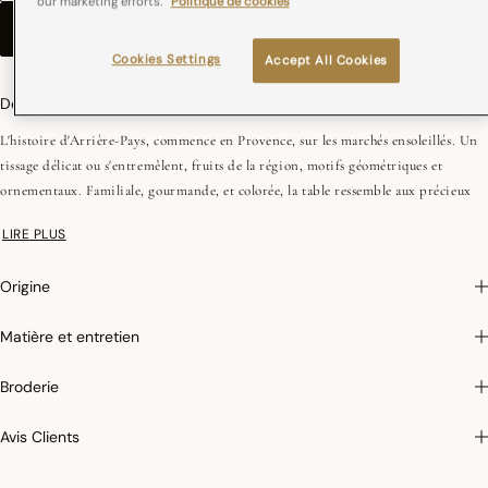
our marketing efforts.
Politique de cookies
AJOUTER AU PANIER
–
€ 67,00
Cookies Settings
Accept All Cookies
Description
L'histoire d'Arrière-Pays, commence en Provence, sur les marchés ensoleillés. Un
tissage délicat ou s'entremêlent, fruits de la région, motifs géométriques et
ornementaux. Familiale, gourmande, et colorée, la table ressemble aux précieux
souvenirs de vacances.
LIRE PLUS
Origine
Matière et entretien
Broderie
Avis Clients