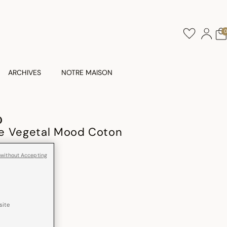
ARCHIVES
NOTRE MAISON
D
e Vegetal Mood Coton
 without Accepting
e
site