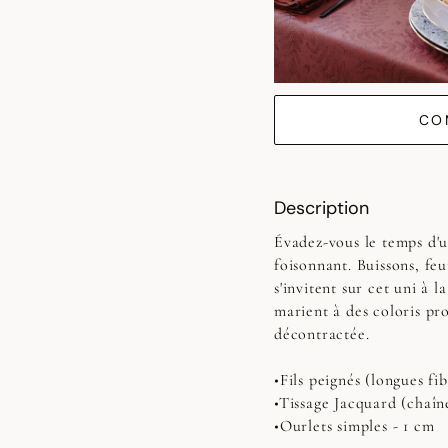
CO
Description
Évadez-vous le temps d'
foisonnant. Buissons, feu
s'invitent sur cet uni à l
marient à des coloris pr
décontractée.
•Fils peignés (longues fib
•Tissage Jacquard (chaîn
•Ourlets simples - 1 cm