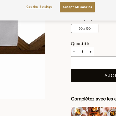
sélectionné
Cookies Settings
Accept All Cookies
Taille (cm)
50 x 150
Quantité
-
+
AJO
Complétez avec les a