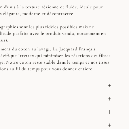
n d'unis à la texture aérienne et fluide, idéale pour
ois élégante, moderne et décontractée.
graphies sont les plus fidèles possibles mais ne
litude parfaite avec le produit vendu, notamment en
eurs.
sement du coton au lavage, Le Jacquard Français
écifique Irretrex qui minimiser les réactions des fibres
e. Notre coton reste stable dans le temps et nos tissus
ions au fil du temps pour vous donner entière