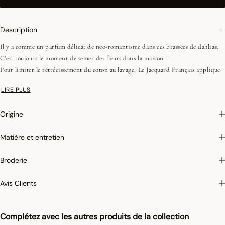
Description
Il y a comme un parfum délicat de néo-romantisme dans ces brassées de dahlias.
C'est toujours le moment de semer des fleurs dans la maison !
Pour limiter le rétrécissement du coton au lavage, Le Jacquard Français applique
le traitement spécifique Irretrex qui minimiser les réactions des fibres de coton
LIRE PLUS
naturel au lavage. Notre coton reste stable dans le temps et nos tissus conservent
leurs proportions au fil du temps pour vous donner entière satisfaction.
Origine
Matière et entretien
Broderie
Avis Clients
Complétez avec les autres produits de la collection