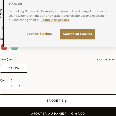
Cookies
PARFUMS DE BAGATELLE
By clicking “Accept All Cookies”, you agree to the storing of cookies on
Chemin De Table Parfums De Bagatelle Coton
your device to enhance site navigation, analyze site usage, and assist in
€ 67,00
our marketing efforts.
Politique de cookies
coton
France
Cookies Settings
Accept All Cookies
Couleurs :
Hortensia
sélectionné
Taille (cm)
Guide des tailles
55 x 150
Quantité
-
+
BRODERIE
AJOUTER AU PANIER
–
€ 67,00