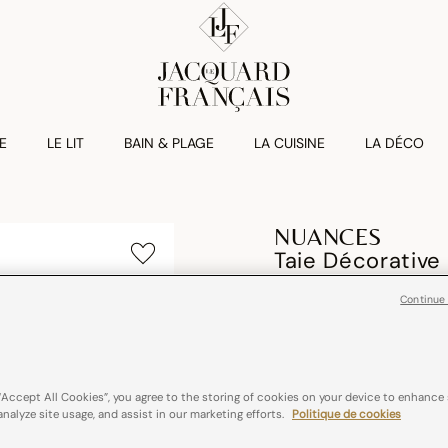
E
LE LIT
BAIN & PLAGE
LA CUISINE
LA DÉCO
NUANCES
Taie Décorative
€ 25,00
Continue
50% Coton / 50% Lin
“Accept All Cookies”, you agree to the storing of cookies on your device to enhance 
Couleurs :
Denim
analyze site usage, and assist in our marketing efforts.
Politique de cookies