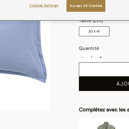
Cookies Settings
Accept All Cookies
sélectionné
Taille (cm)
30 X 41
Quantité
-
+
AJO
Complétez avec les a