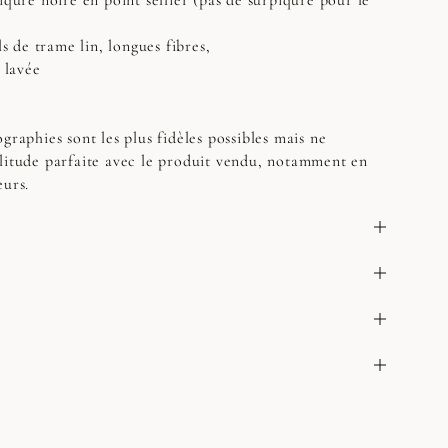
iqûre noire en point sellier (pas de surpiqûre pour le
ls de trame lin, longues fibres,
t lavée
graphies sont les plus fidèles possibles mais ne
litude parfaite avec le produit vendu, notamment en
eurs.