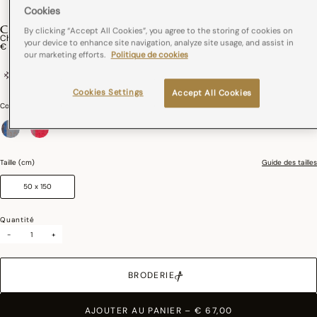
Cookies
COTTAGE
By clicking “Accept All Cookies”, you agree to the storing of cookies on
Chemin De Table Cottage Coton
your device to enhance site navigation, analyze site usage, and assist in
€ 67,00
our marketing efforts.
Politique de cookies
100% coton
France
Standard 100 by Oeko-Tex®
Cookies Settings
Accept All Cookies
Couleurs :
Cosy
sélectionné
Taille (cm)
Guide des tailles
50 x 150
Quantité
-
+
BRODERIE
AJOUTER AU PANIER
–
€ 67,00