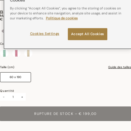
Cookies
By clicking “Accept All Cookies”, you agree to the storing of cookies on
BARBADE
your device to enhance site navigation, analyze site usage, and assist in
Matelas Sol Barbarde Coton
our marketing efforts.
Politique de cookies
€ 199,00
100% coton
Tissé en France
Cookies Settings
Accept All Cookies
Couleurs :
Grenadine
sélectionné
Taille (cm)
Guide des tailles
60 x 190
Quantité
-
+
RUPTURE DE STOCK
–
€ 199,00