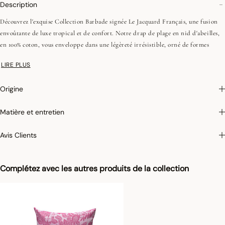
Description
Découvrez l'exquise Collection Barbade signée Le Jacquard Français, une fusion
envoûtante de luxe tropical et de confort. Notre drap de plage en nid d'abeilles,
en 100% coton, vous enveloppe dans une légèreté irrésistible, orné de formes
florales épurées, disponible dans les variantes Caraïbes, Grenadine et Sable. Ultra
LIRE PLUS
pratique, le nid d'abeille sèche rapidement, ne prend pas de place dans les valises
et ne retient pas le sable.
Origine
Vous pourrez compléter votre décoration avec les housses de coussin et matelas
Barbade assortis en coton jacquard déperlant, traité Teflon TM, combinant
Matière et entretien
élégance et praticité. Explorez la polyvalence de cette collection, où chaque pièce
incarne le parfait équilibre entre sophistication et décontraction.
Avis Clients
Photographies :
les photographies sont les plus fidèles possibles mais ne peuvent
assurer une similitude parfaite avec le produit vendu, notamment en ce qui
Complétez avec les autres produits de la collection
concerne les coul
eurs.