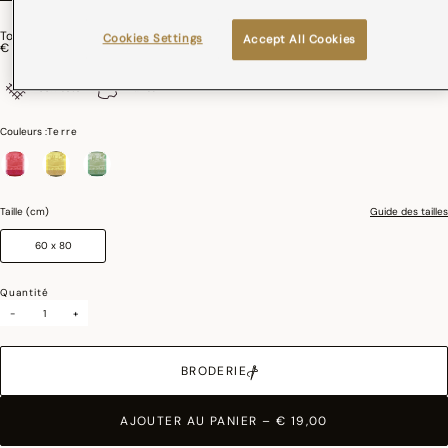
Torchon Vignoble Coton
Cookies Settings
Accept All Cookies
€ 19,00
100% coton
France
Couleurs :
Terre
sélectionné
Taille (cm)
Guide des tailles
60 x 80
Quantité
-
+
BRODERIE
AJOUTER AU PANIER
–
€ 19,00