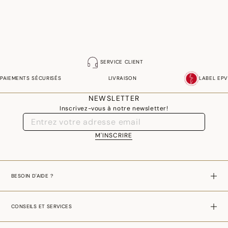
Photographies :
les photographies sont les plus fidèles possibles mais ne peuvent
assurer une similitude parfaite avec le produit vendu, notamment en ce qui
concerne les coul
eurs.
SERVICE CLIENT
PAIEMENTS SÉCURISÉS
LIVRAISON
LABEL EPV
NEWSLETTER
Inscrivez-vous à notre newsletter!
M'INSCRIRE
BESOIN D'AIDE ?
CONSEILS ET SERVICES