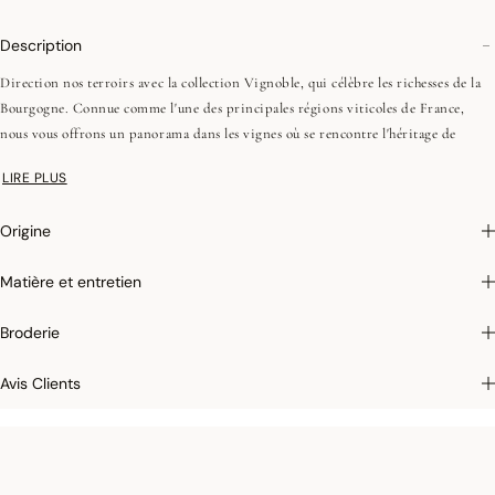
Description
Direction nos terroirs avec la collection Vignoble, qui célèbre les richesses de la
Bourgogne. Connue comme l'une des principales régions viticoles de France,
nous vous offrons un panorama dans les vignes où se rencontre l'héritage de
l'artisanat et l'architecture emblématique de cette région.
LIRE PLUS
•Fils peignés (longues fibres)
Origine
•Tissage Jacquard (chaîne et trame couleurs)
•Ourlets simples - 1 cm
Matière et entretien
Afin de conserver leur éclat dans le temps et faciliter leur entretien, nous
Broderie
appliquons sur certains de nos articles un traitement antitaches qui empêche
l’absorption des liquides. Lorsque vous renversez un liquide sur un set de table
Avis Clients
antitaches, tamponnez rapidement et légèrement avec une éponge humide pour
que le tissu ne soit pas taché. Ce film protecteur, invisible à l’œil et au toucher, a
une durée de vie d’environ 10 lavages en machine et se réactive grâce au
repassage.