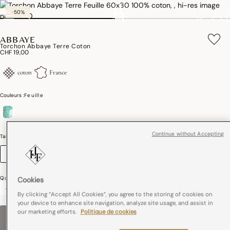
-50%
ABBAYE
Torchon Abbaye Terre Coton
CHF 19,00
coton
France
Couleurs :
Feuille
sélectionné
Continue without Accepting
Taille (cm)
Guide des tailles
60 x 80
Quantité
Cookies
-
+
By clicking “Accept All Cookies”, you agree to the storing of cookies on
your device to enhance site navigation, analyze site usage, and assist in
our marketing efforts.
Politique de cookies
RUPTURE DE STOCK
–
CHF 19,00