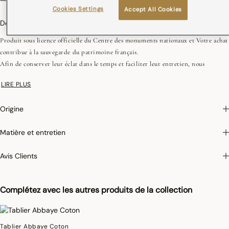
Cookies Settings
Accept All Cookies
Description
Produit sous licence officielle du Centre des monuments nationaux et Votre achat
contribue à la sauvegarde du patrimoine français.
Afin de conserver leur éclat dans le temps et faciliter leur entretien, nous
appliquons sur certains de nos articles un traitement antitaches qui empêche
LIRE PLUS
l’absorption des liquides. Lorsque vous renversez un liquide sur un set de table
antitaches, tamponnez rapidement et légèrement avec une éponge humide pour
Origine
que le tissu ne soit pas taché. Ce film protecteur, invisible à l’œil et au toucher, a
une durée de vie d’environ 10 lavages en machine et se réactive grâce au
Matière et entretien
repassage.
Avis Clients
Photographies :
les photographies sont les plus fidèles possibles mais ne peuvent
assurer une similitude parfaite avec le produit vendu, notamment en ce qui
concerne les coul
eurs.
Complétez avec les autres produits de la collection
Tablier Abbaye Coton