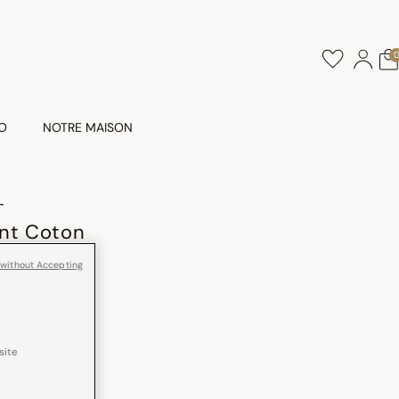
O
NOTRE MAISON
T
ant Coton
 without Accepting
site