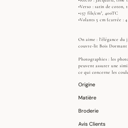
•Recto : Jacquard, tissé 
•Verso : satin de coton, 
•157 fils/cm², 400TC
•Volants 5 cm (carrée : 4
On aime : l'élégance du j
couvre-lit Bois Dormant
Photographies :
les photo
peuvent assurer une simi
ce qui concerne les coul
Origine
Matière
Broderie
Avis Clients