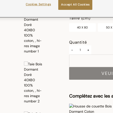
Cookies Settings
Accept All Cookies
sélectionné
Taille (cm)
40 X 80
50 X
Quantité
-
+
VEUI
Complétez avec les a