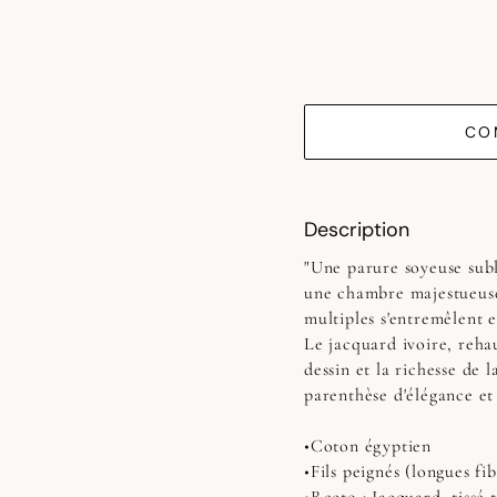
CO
Description
"Une parure soyeuse sub
une chambre majestueuse.
multiples s'entremêlent 
Le jacquard ivoire, reha
dessin et la richesse de
parenthèse d'élégance et
•Coton égyptien
•Fils peignés (longues fib