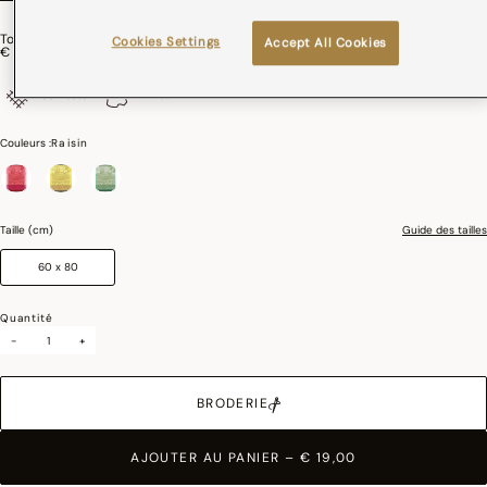
Torchon Vignoble Coton
Cookies Settings
Accept All Cookies
€ 19,00
100% coton
France
Couleurs :
Raisin
sélectionné
Taille (cm)
Guide des tailles
60 x 80
Quantité
-
+
BRODERIE
AJOUTER AU PANIER
–
€ 19,00