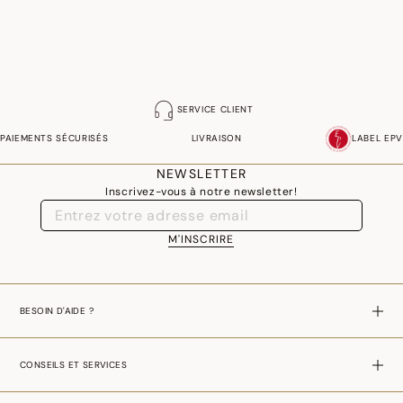
Photographies :
les photographies sont les plus fidèles possibles mais ne peuvent
assurer une similitude parfaite avec le produit vendu, notamment en ce qui
concerne les coul
eurs.
SERVICE CLIENT
PAIEMENTS SÉCURISÉS
LIVRAISON
LABEL EPV
NEWSLETTER
Inscrivez-vous à notre newsletter!
M'INSCRIRE
BESOIN D'AIDE ?
CONSEILS ET SERVICES