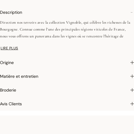
Description
Direction nos terroirs avec la collection Vignoble, qui célèbre les richesses de la
Bourgogne. Connue comme l'une des principales régions viticoles de France,
nous vous offrons un panorama dans les vignes où se rencontre l'héritage de
l'artisanat et l'architecture emblématique de cette région.
LIRE PLUS
•Fils peignés (longues fibres)
Origine
•Tissage Jacquard (chaîne et trame couleurs)
•Ourlets simples - 1 cm
Matière et entretien
Afin de conserver leur éclat dans le temps et faciliter leur entretien, nous
Broderie
appliquons sur certains de nos articles un traitement antitaches qui empêche
l’absorption des liquides. Lorsque vous renversez un liquide sur un set de table
Avis Clients
antitaches, tamponnez rapidement et légèrement avec une éponge humide pour
que le tissu ne soit pas taché. Ce film protecteur, invisible à l’œil et au toucher, a
une durée de vie d’environ 10 lavages en machine et se réactive grâce au
repassage.