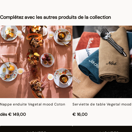
assurer une similitude parfaite avec le produit vendu, notamment en ce qui
concerne les coul
eurs.
Complétez avec les autres produits de la collection
Pour limiter le rétrécissement du coton au lavage, Le Jacquard Français applique
le traitement spécifique Irretrex qui minimiser les réactions des fibres de coton
naturel au lavage. Notre coton reste stable dans le temps et nos tissus conservent
leurs proportions au fil du temps pour vous donner entière satisfaction.
Nappe enduite Vegetal mood Coton
Serviette de table Vegetal moo
dès
€ 149,00
€ 16,00