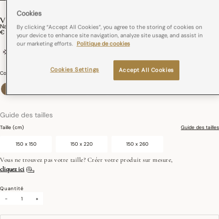
Cookies
VEGETAL MOOD
Nappe Vegetal Mood Coton
By clicking “Accept All Cookies”, you agree to the storing of cookies on
€ 125,00
your device to enhance site navigation, analyze site usage, and assist in
our marketing efforts.
Politique de cookies
100% coton
France
Cookies Settings
Accept All Cookies
Couleurs :
Avocat
sélectionné
Guide des tailles
Taille (cm)
Guide des tailles
150 x 150
150 x 220
150 x 260
Vous ne trouvez pas votre taille? Créer votre produit sur mesure,
cliquez ici
Quantité
-
+