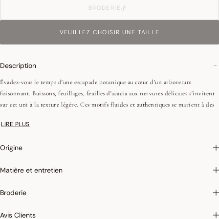
BRODERIE
VEUILLEZ CHOISIR UNE TAILLE
Description
Évadez-vous le temps d'une escapade botanique au cœur d'un arboretum
foisonnant. Buissons, feuillages, feuilles d'acacia aux nervures délicates s'invitent
sur cet uni à la texture légère. Ces motifs fluides et authentiques se marient à des
coloris profonds pour une table élégante, moderne et décontractée.
LIRE PLUS
•Fils peignés (longues fibres)
Origine
•Tissage Jacquard (chaîne et trame couleurs)
•Ourlets simples - 1 cm
Matière et entretien
On aime : cette collection d'unis à la texture aérienne et fluide, idéale pour
Broderie
dresser une table à la fois élégante, moderne et décontractée.
Avis Clients
Photographies :
les photographies sont les plus fidèles possibles mais ne peuvent