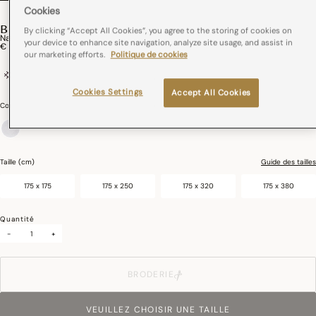
Cookies
BOSPHORE BLANC
By clicking “Accept All Cookies”, you agree to the storing of cookies on
Nappe Bosphore Métis
your device to enhance site navigation, analyze site usage, and assist in
€ 219,00
our marketing efforts.
Politique de cookies
Coton et lin
France
Coins onglets
Cookies Settings
Accept All Cookies
Couleurs :
Blanc
sélectionné
Taille (cm)
Guide des tailles
175 x 175
175 x 250
175 x 320
175 x 380
Quantité
-
+
BRODERIE
VEUILLEZ CHOISIR UNE TAILLE