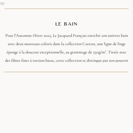
LE BAIN
Pour l’Automne-Hiver 2025, Le Jacquard Français enrichit son univers bain
avec deux nouveaux coloris dans la collection Caresse, une ligne de linge
éponge à la douceur exceptionnelle, au grammage de 550g/m². Tissée avec
des fibres fines à torsion basse, cette collection se distingue par son pouvoir
d’absorption élevé et son toucher moelleux ultra gonflant, idéal pour
transformer la salle de bain en un véritable cocon de bien-être. Les finitions
soignées et le liteau jacquard apportent une touche de raffinement discret,
signature de la Maison.