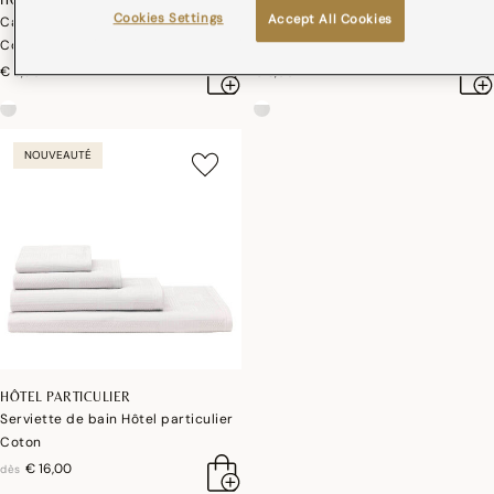
Cookies Settings
Accept All Cookies
Carré visage Hôtel particulier
Gant de toilette Hôtel particulier
Coton
Coton
€ 8,90
€ 8,00
NOUVEAUTÉ
HÔTEL PARTICULIER
Serviette de bain Hôtel particulier
Coton
€ 16,00
dès