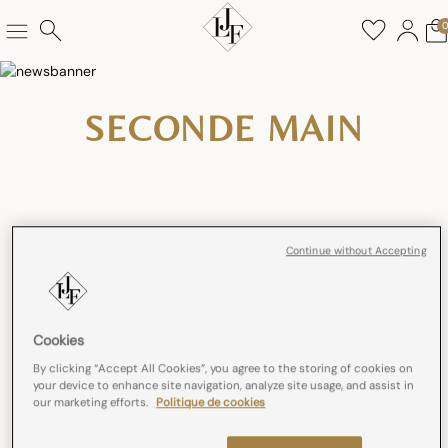
SECONDE MAIN
Continue without Accepting
Le Jacquard Français poursuit son engagement pour une
production éthique et responsable en déployant une offre
seconde main. Pionniers dans le secteur du linge de maison à
proposer ce nouveau service, nous souhaitons donner une
Cookies
seconde vie à nos produits en vous offrant la possibilité de
revendre les nappes et les chemins de table qui dorment dans
By clicking “Accept All Cookies”, you agree to the storing of cookies on
vos placards et d’acheter des produits de seconde main remis
your device to enhance site navigation, analyze site usage, and assist in
our marketing efforts.
Politique de cookies
à neuf !
En donnant une seconde chance aux produits, nous leur offrons