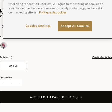
By clicking “Accept All Cookies”, you agree to the storing of cookies on
your device to enhance site navigation, analyze site usage, and assist in
ELYSÉE
our marketing efforts.
Politique de cookies
Tablier Elysée Coton
€ 75,00
Cookies Settings
Accept All Cookies
coton
France
Couleurs :
Tricolore
sélectionné
Taille (cm)
Guide des tailles
80 x 96
Quantité
-
+
AJOUTER AU PANIER
–
€ 75,00