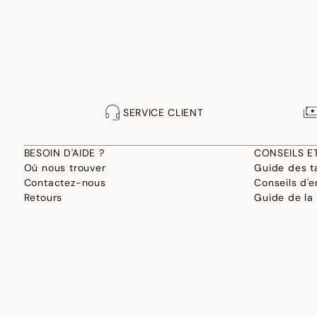
SERVICE CLIENT
BESOIN D'AIDE ?
CONSEILS E
Où nous trouver
Guide des ta
Contactez-nous
Conseils d'e
Retours
Guide de la
F.A.Q.
Fabrication
Site professionnel
Choisir son 