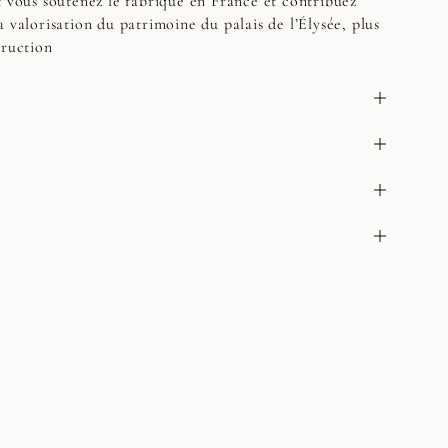
t vous soutenez le fabriqué en France et contribuez
 valorisation du patrimoine du palais de l’Élysée, plus
truction