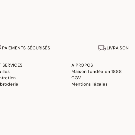
PAIEMENTS SÉCURISÉS
LIVRAISON
T SERVICES
A PROPOS
illes
Maison fondée en 1888
ntretien
CGV
 broderie
Mentions légales
 et conception
Paramètres de cookies
linge
Déclaration d'accessibilité