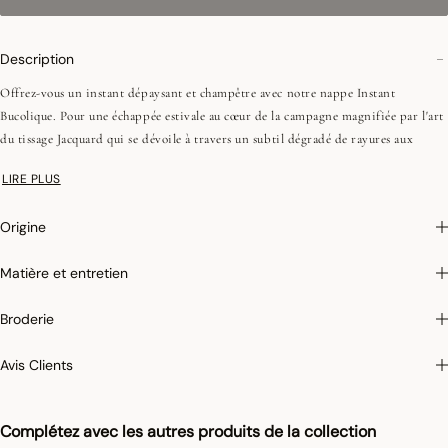
Description
Offrez-vous un instant dépaysant et champêtre avec notre nappe Instant
Bucolique. Pour une échappée estivale au cœur de la campagne magnifiée par l'art
du tissage Jacquard qui se dévoile à travers un subtil dégradé de rayures aux
couleurs de saison. Vous pouvez compléter votre table avec les servietets de table
LIRE PLUS
de la même collection !
Origine
Photographies :
les photographies sont les plus fidèles possibles mais ne peuvent
assurer une similitude parfaite avec le produit vendu, notamment en ce qui
Matière et entretien
concerne les coul
eurs.
Broderie
Avis Clients
Complétez avec les autres produits de la collection