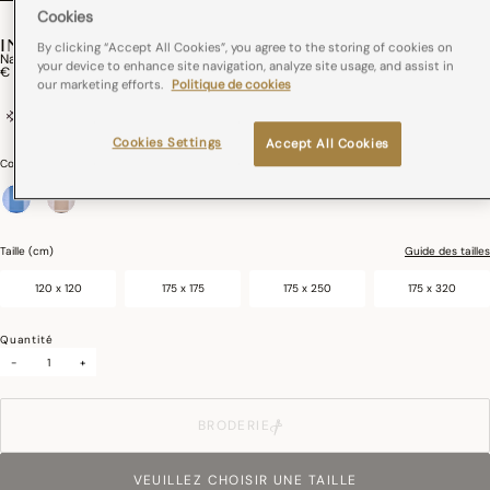
Cookies
INSTANT BUCOLIQUE
By clicking “Accept All Cookies”, you agree to the storing of cookies on
Nappe Instant Bucolique Lin
your device to enhance site navigation, analyze site usage, and assist in
€ 99,00
our marketing efforts.
Politique de cookies
100% lin
France
Repassage facile
Cookies Settings
Accept All Cookies
Couleurs :
Bleuet
sélectionné
Taille (cm)
Guide des tailles
120 x 120
175 x 175
175 x 250
175 x 320
Quantité
-
+
BRODERIE
VEUILLEZ CHOISIR UNE TAILLE