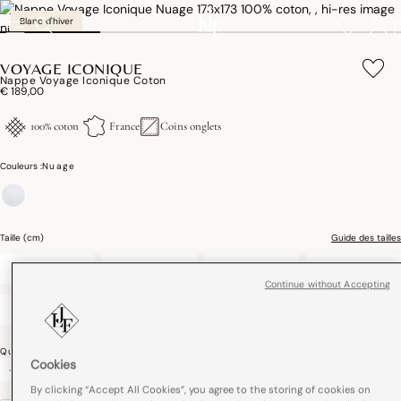
Blanc d'hiver
VOYAGE ICONIQUE
Nappe Voyage Iconique Coton
€ 189,00
100% coton
France
Coins onglets
Couleurs :
Nuage
sélectionné
Taille (cm)
Guide des tailles
173 x 173
173 x 248
173 x 318
218 x 218
Continue without Accepting
218 x 378
Quantité
Cookies
-
+
By clicking “Accept All Cookies”, you agree to the storing of cookies on