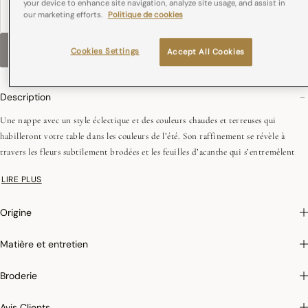
your device to enhance site navigation, analyze site usage, and assist in
our marketing efforts.
Politique de cookies
BRODERIE
VEUILLEZ CHOISIR UNE TAILLE
Cookies Settings
Accept All Cookies
Description
Une nappe avec un style éclectique et des couleurs chaudes et terreuses qui
habilleront votre table dans les couleurs de l’été. Son raffinement se révèle à
travers les fleurs subtilement brodées et les feuilles d’acanthe qui s’entremêlent
pour composer chaque plateau. Tout cela est encadré par une large bordure dont
LIRE PLUS
le motif est inspiré par la céramique avec une délicatesse proche de la dentelle qui
rappelle les tuiles des palais ottomans.
Origine
Fils peignés (longues fibres)
Coins onglets - 2,5 cm
Matière et entretien
Broderie
Photographies :
les photographies sont les plus fidèles possibles mais ne peuvent
assurer une similitude parfaite avec le produit vendu, notamment en ce qui
Avis Clients