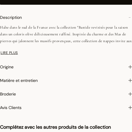
Description
Halte dans le sud de la France avec la collection "Bastide revisités pour la saison
dans un coloris olive délicieusement raffiné. Inspirée du charme et des Mas de
pierres qui jalonnent les massifs provençaux, cette collection de nappes invite aux
plaisirs simples et à la convivialité.
LIRE PLUS
Pour limiter le rétrécissement du coton au lavage, Le Jacquard Français applique
le traitement spécifique Irretrex qui minimiser les réactions des fibres de coton
Origine
naturel au lavage. Notre coton reste stable dans le temps et nos tissus conservent
leurs proportions au fil du temps pour vous donner entière satisfaction.
Matière et entretien
Broderie
Avis Clients
Complétez avec les autres produits de la collection