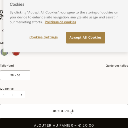
Cookies
BASTIDE
By clicking “Accept All Cookies”, you agree to the storing of cookies on
Serviette De Table Bastide Coton
your device to enhance site navigation, analyze site usage, and assist in
€ 20,00
our marketing efforts.
Politique de cookies
coton
France
Cookies Settings
Accept All Cookies
Couleurs :
Olive
sélectionné
Taille (cm)
Guide des tailles
58 x 58
Quantité
-
+
BRODERIE
AJOUTER AU PANIER
–
€ 20,00