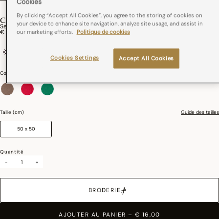
Cookies
By clicking “Accept All Cookies”, you agree to the storing of cookies on
COTTAGE
your device to enhance site navigation, analyze site usage, and assist in
Serviette De Table Cottage Coton
our marketing efforts.
Politique de cookies
€ 16,00
100% coton
France
Standard 100 by Oeko-Tex®
Cookies Settings
Accept All Cookies
Couleurs :
Beige
sélectionné
Taille (cm)
Guide des tailles
50 x 50
Quantité
-
+
BRODERIE
AJOUTER AU PANIER
–
€ 16,00