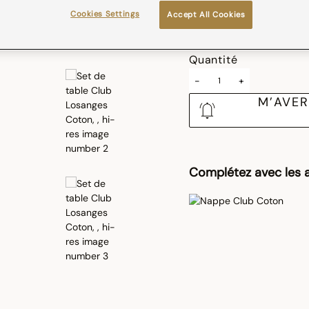
Cookies Settings
Accept All Cookies
Taille (cm)
Quantité
-
+
M’AVER
Complétez avec les a