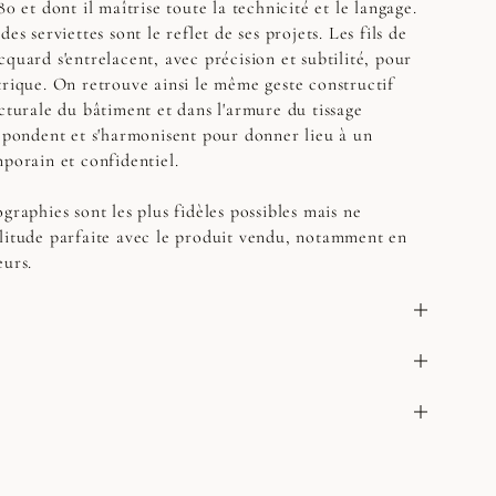
80 et dont il maîtrise toute la technicité et le langage.
es serviettes sont le reflet de ses projets. Les fils de
quard s'entrelacent, avec précision et subtilité, pour
trique. On retrouve ainsi le même geste constructif
ecturale du bâtiment et dans l'armure du tissage
répondent et s'harmonisent pour donner lieu à un
mporain et confidentiel.
graphies sont les plus fidèles possibles mais ne
litude parfaite avec le produit vendu, notamment en
eurs.