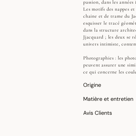
passion, dans les années 
Les motifs des nappes et d
chaine et de trame du Jac
esquisser le tracé géomé
dans la structure archit
Jjacquard ; les deux se 
univers intimiste, conte
Photographies :
les photo
peuvent assurer une simi
ce qui concerne les coul
Origine
Matière et entretien
Avis Clients