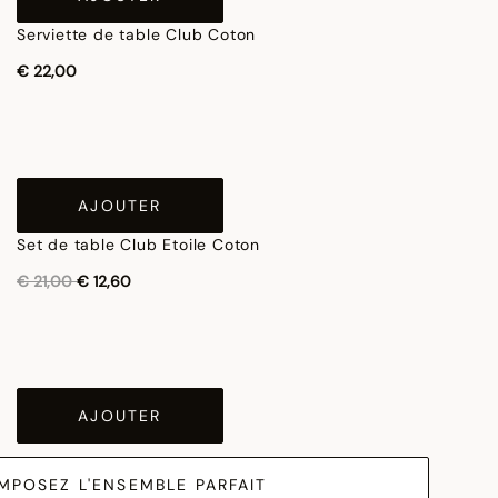
Serviette de table Club Coton
€ 22,00
AJOUTER
Set de table Club Etoile Coton
Réduction de
à
€ 21,00
€ 12,60
AJOUTER
MPOSEZ L'ENSEMBLE PARFAIT