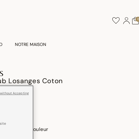
O
NOTRE MAISON
S
lub Losanges Coton
 without Accepting
Tissé en France
site
ctionner une couleur