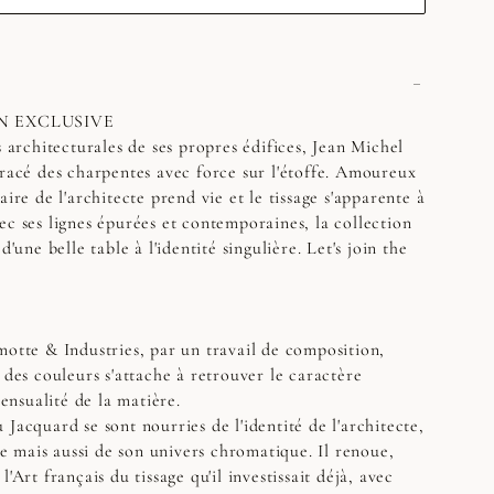
N EXCLUSIVE
s architecturales de ses propres édifices, Jean Michel
tracé des charpentes avec force sur l'étoffe. Amoureux
aire de l'architecte prend vie et le tissage s'apparente à
ec ses lignes épurées et contemporaines, la collection
d'une belle table à l'identité singulière. Let's join the
otte & Industries, par un travail de composition,
 des couleurs s'attache à retrouver le caractère
sensualité de la matière.
Jacquard se sont nourries de l'identité de l'architecte,
que mais aussi de son univers chromatique. Il renoue,
'Art français du tissage qu'il investissait déjà, avec