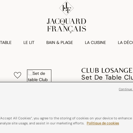
 TABLE
LE LIT
BAIN & PLAGE
LA CUISINE
LA DÉC
CLUB LOSANGE
Set De Table C
null
Continue
89% coton / 11% lin
“Accept All Cookies”, you agree to the storing of cookies on your device to enhance 
Couleurs :
Veuillez séle
analyze site usage, and assist in our marketing efforts.
Politique de cookies