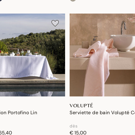
VOLUPTÉ
ion Portofino Lin
Serviette de bain Volupté 
dès
65,40
€ 15,00