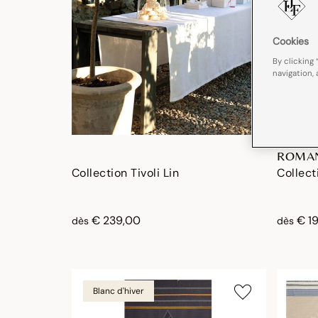
Cookies
By clicking 
navigation, 
ROMA
Collection Tivoli Lin
Collect
€ 239,00
€ 1
dès
dès
Blanc d'hiver