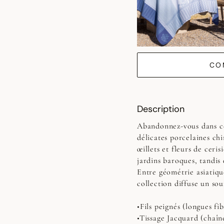
CO
Description
Abandonnez-vous dans c
délicates porcelaines chi
œillets et fleurs de ceris
jardins baroques, tandis
Entre géométrie asiatique
collection diffuse un sou
•Fils peignés (longues fib
•Tissage Jacquard (chaîn