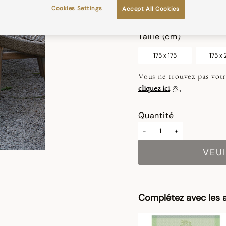
Cookies Settings
Accept All Cookies
sélectionné
Taille (cm)
175 x 175
175 x
Vous ne trouvez pas votr
cliquez ici
Quantité
-
+
VEUI
Complétez avec les a