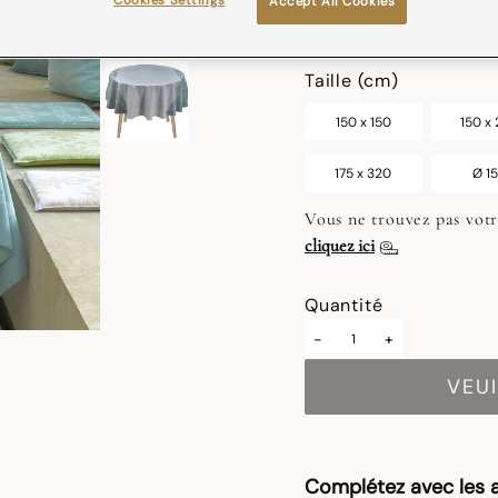
Cookies Settings
Accept All Cookies
sélectionné
Taille (cm)
150 x 150
150 x
175 x 320
Ø 1
Vous ne trouvez pas votr
cliquez ici
Quantité
-
+
VEUI
Complétez avec les a