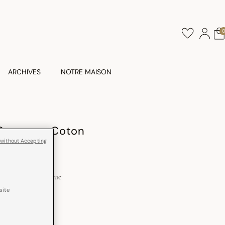
ARCHIVES
NOTRE MAISON
Syracuse Coton
 without Accepting
Enduction acrylique
site