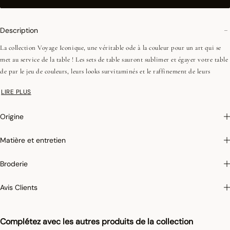
Description
La collection Voyage Iconique, une véritable ode à la couleur pour un art qui se
met au service de la table ! Les sets de table sauront sublimer et égayer votre table
de par le jeu de couleurs, leurs looks survitaminés et le raffinement de leurs
motifs à travers lesquels s'entremêlent fleurs et feuilles d'acanthes pour composer
LIRE PLUS
chaque plateau.
Origine
Photographies :
les photographies sont les plus fidèles possibles mais ne peuvent
assurer une similitude parfaite avec le produit vendu, notamment en ce qui
Matière et entretien
concerne les coul
eurs.
Broderie
Avis Clients
Complétez avec les autres produits de la collection