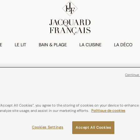
E
LE LIT
BAIN & PLAGE
LA CUISINE
LA DÉCO
SECRETS DE FABRICATIO
Continue
Du bobinage à la confection fin
“Accept All Cookies”, you agree to the storing of cookies on your device to enhance 
en huit étapes qui nécessite un
analyze site usage, and assist in our marketing efforts.
Politique de cookies
plus belles créations.
Cookies Settings
Accept All Cookies
Depuis plus de 130 ans, nous pe
Inventée au 19è siècle par Jos