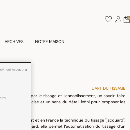
ARCHIVES
NOTRE MAISON
N
 without Accepting
L‘ART DU TISSAGE
ale, en passant par le tissage et l‘ennoblissement, un savoir-faire
site
e technique précise et un sens du détail infini pour proposer les
rpétuons avec art et en France la technique du tissage "jacquard".
eph-Marie Jacquard, elle permet l‘automatisation du tissage d‘un