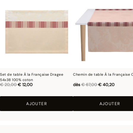
Set de table À la Française Dragee
Chemin de table À la Française 
54x38 100% coton
Réduction de
à
Réduction de
à
€ 20,00
€ 12,00
dès
€ 67,00
€ 40,20
AJOUTER
AJOUTER