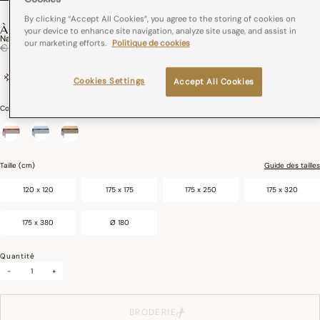
By clicking “Accept All Cookies”, you agree to the storing of cookies on
À LA FRANÇAISE
your device to enhance site navigation, analyze site usage, and assist in
Nappe À La Française Coton
our marketing efforts.
Politique de cookies
Réduction de
à
€ 89,00
€ 53,40
coton
France
Cookies Settings
Accept All Cookies
Couleurs :
Dragee
sélectionné
Taille (cm)
Guide des tailles
120 x 120
175 x 175
175 x 250
175 x 320
175 x 380
Ø 180
Quantité
-
+
BRODERIE