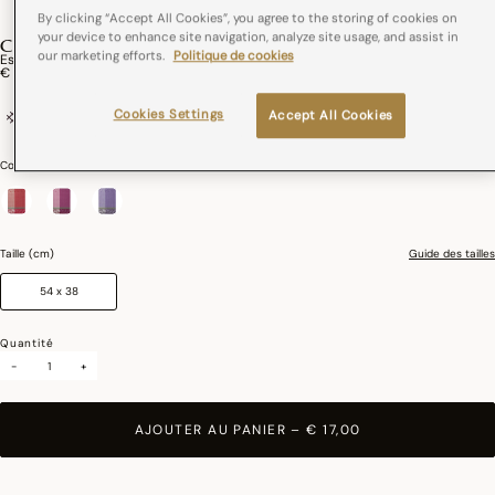
By clicking “Accept All Cookies”, you agree to the storing of cookies on
your device to enhance site navigation, analyze site usage, and assist in
CUEILLETTE D'ÉTÉ
our marketing efforts.
Politique de cookies
Essuie-Mains Cueillette D'été Coton
€ 17,00
Cookies Settings
Accept All Cookies
100% coton
France
Nid-d'abeilles
Couleurs :
Fraise
sélectionné
Taille (cm)
Guide des tailles
54 x 38
Quantité
-
+
AJOUTER AU PANIER
–
€ 17,00