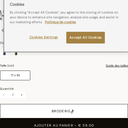
Cookies
LULU
By clicking “Accept All Cookies”, you agree to the storing of cookies on
Tablier Lulu Coton
your device to enhance site navigation, analyze site usage, and assist in
€ 59,00
our marketing efforts.
Politique de cookies
100% coton
Tissé en France
Cookies Settings
Accept All Cookies
Couleurs :
Chardon
sélectionné
Taille (cm)
Guide des tailles
77 x 92
Quantité
-
+
BRODERIE
AJOUTER AU PANIER
–
€ 59,00