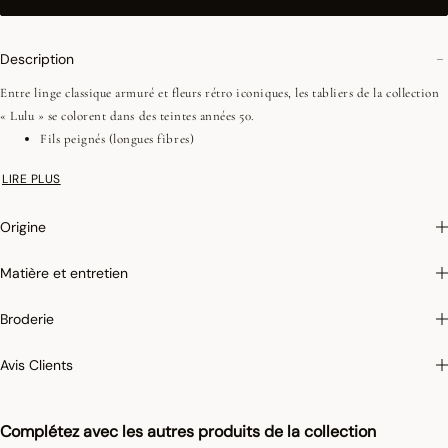
Description
Entre linge classique armuré et fleurs rétro iconiques, les tabliers de la collection
« Lulu » se colorent dans des teintes années 50.
Fils peignés (longues fibres)
Tissage Jacquard (chaîne et trame couleurs)
LIRE PLUS
Petite poche plaquée sur le côté
Liens coton réglables
Origine
On aime : Sa forme courte et cintrée pour plus de modernité
Matière et entretien
Photographies :
les photographies sont les plus fidèles possibles mais ne peuvent
Broderie
assurer une similitude parfaite avec le produit vendu, notamment en ce qui
concerne les coul
eurs.
Avis Clients
Complétez avec les autres produits de la collection