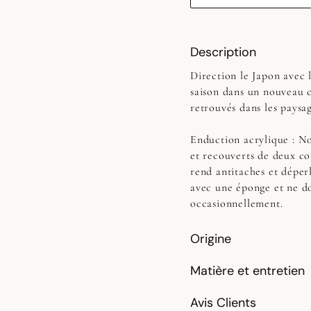
Description
Direction le Japon avec l
saison dans un nouveau c
retrouvés dans les paysag
Enduction acrylique :
No
et recouverts de deux co
rend antitaches et déperl
avec une éponge et ne do
occasionnellement.
Origine
Matière et entretien
Avis Clients