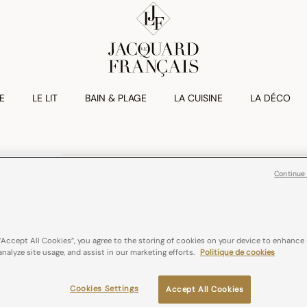
E
LE LIT
BAIN & PLAGE
LA CUISINE
LA DÉCO
FLEURS DE KY
Nappe Enduite 
Continue
€ 159,00
coton
France
“Accept All Cookies”, you agree to the storing of cookies on your device to enhance 
analyze site usage, and assist in our marketing efforts.
Politique de cookies
Couleurs :
Brume
Cookies Settings
Accept All Cookies