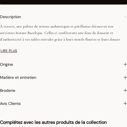
Description
À travers, une palette de teintes authentiques et pétillantes découvrez nos
serviettes Instant Bucolique. Celles-ci confèreront une dose de douceur et
d'authenticité à vos tables estivales grâce à leurs motifs fleuries et leurs douces
couleurs. Vous pouvez aussi compléter le look de votre table avec nos nappes et
LIRE PLUS
sets de table de la même collection.
Origine
Photographies :
les photographies sont les plus fidèles possibles mais ne peuvent
assurer une similitude parfaite avec le produit vendu, notamment en ce qui
Matière et entretien
concerne les coul
eurs.
Broderie
Avis Clients
Complétez avec les autres produits de la collection