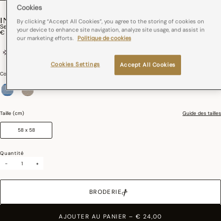
Cookies
INSTANT BUCOLIQUE
By clicking “Accept All Cookies”, you agree to the storing of cookies on
Serviette De Table Instant Bucolique Lin
your device to enhance site navigation, analyze site usage, and assist in
€ 24,00
our marketing efforts.
Politique de cookies
100% lin
France
Repassage facile
Cookies Settings
Accept All Cookies
Couleurs :
Bleuet
sélectionné
Taille (cm)
Guide des tailles
58 x 58
Quantité
-
+
BRODERIE
AJOUTER AU PANIER
–
€ 24,00