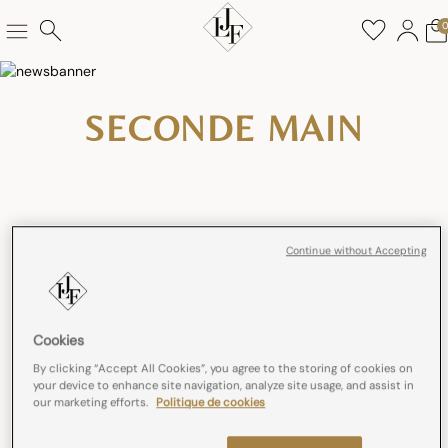
SECONDE MAIN
Continue without Accepting
Le Jacquard Français poursuit son engagement pour une
production éthique et responsable en déployant une offre
seconde main. Pionniers dans le secteur du linge de maison à
proposer ce nouveau service, nous souhaitons donner une
Cookies
seconde vie à nos produits en vous offrant la possibilité de
revendre les nappes et les chemins de table qui dorment dans
By clicking “Accept All Cookies”, you agree to the storing of cookies on
vos placards et d’acheter des produits de seconde main remis
your device to enhance site navigation, analyze site usage, and assist in
our marketing efforts.
Politique de cookies
à neuf !
En donnant une seconde chance aux produits, nous leur offrons