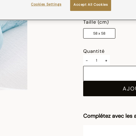
Cookies Settings
Accept All Cookies
sélectionné
Taille (cm)
58 x 58
Quantité
-
+
AJO
Complétez avec les a