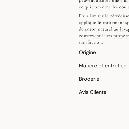
peuvent assurer une simi
ce qui concerne les coul
Pour limiter le rétrécis
applique le traitement sp
de coton naturel au lavag
conservent leurs proport
satisfaction.
Origine
Matière et entretien
Broderie
Avis Clients