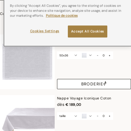
By clicking “Accept All Cookies”, you agree to the storing of cookies on
your device to enhance site navigation, analyze site usage, and assist in
Collection Voyage Iconique Coton
our marketing efforts.
Politique de cookies
dès
€ 269,00
Cookies Settings
Accept All Cookies
Set de table Voyage Iconique Coton
€ 19,00
50x36
-
+
BRODERIE
Nappe Voyage Iconique Coton
dès
€ 189,00
taille
-
+