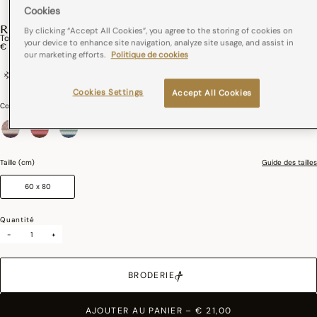
Cookies
ROMANCE
By clicking “Accept All Cookies”, you agree to the storing of cookies on
Torchon Romance Coton,Lin
your device to enhance site navigation, analyze site usage, and assist in
€ 21,00
our marketing efforts.
Politique de cookies
Coton et lin
France
Cookies Settings
Accept All Cookies
Couleurs :
Charme
sélectionné
Taille (cm)
Guide des tailles
60 x 80
Quantité
-
+
BRODERIE
AJOUTER AU PANIER
–
€ 21,00