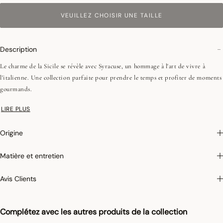
VEUILLEZ CHOISIR UNE TAILLE
Description
Le charme de la Sicile se révèle avec Syracuse, un hommage à l'art de vivre à
l'italienne. Une collection parfaite pour prendre le temps et profiter de moments
gourmands.
LIRE PLUS
Enduction acrylique :
Nos produits enduits sont confectionnés en 100% coton et
recouverts de deux couches d’acrylique. Ce film protecteur, non collant, les rend
Origine
antitaches et déperlants. Les articles de linge de table enduits se nettoient avec
une éponge et ne doivent être lavés en machine que très occasionnellement.
Matière et entretien
Avis Clients
Complétez avec les autres produits de la collection