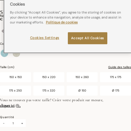
Cookies
SYRACUSE
By clicking “Accept All Cookies”, you agree to the storing of cookies on
Nappe Enduite Syracuse Coton
your device to enhance site navigation, analyze site usage, and assist in
€ 159,00
our marketing efforts.
Politique de cookies
coton
France
Enduction acrylique
Cookies Settings
Accept All Cookies
Couleurs :
Aqua
sélectionné
Taille (cm)
Guide des tailles
150 x 150
150 x 220
150 x 260
175 x 175
175 x 250
175 x 320
Ø 150
Ø 175
Vous ne trouvez pas votre taille? Créer votre produit sur mesure,
cliquez ici
Quantité
-
+