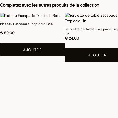
le traitement spécifique Irretrex qui minimiser les réactions des fibres de coton
Complétez avec les autres produits de la collection
naturel au lavage. Notre coton reste stable dans le temps et nos tissus conservent
leurs proportions au fil du temps pour vous donner entière satisfaction.
Plateau Escapade Tropicale Bois
Serviette de table Escapade Tro
€ 89,00
Lin
€ 24,00
AJOUTER
AJOUTER