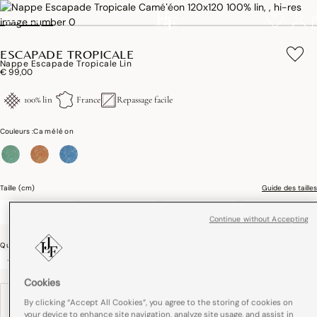
ESCAPADE TROPICALE
Nappe Escapade Tropicale Lin
€ 99,00
100% lin
France
Repassage facile
Couleurs :
Caméléon
sélectionné
Taille (cm)
Guide des tailles
120 x 120
175 x 175
175 x 250
175 x 320
Continue without Accepting
Quantité
-
+
Cookies
BRODERIE
By clicking “Accept All Cookies”, you agree to the storing of cookies on
your device to enhance site navigation, analyze site usage, and assist in