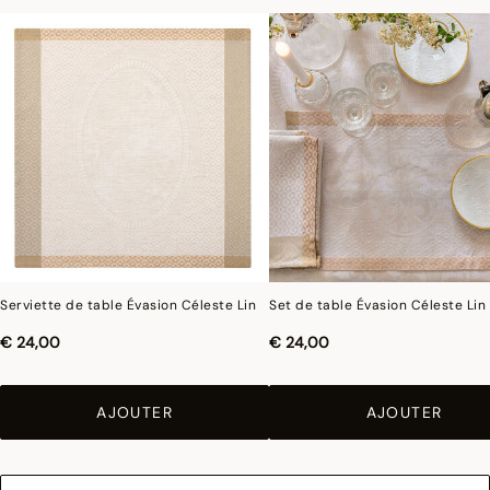
Pour limiter le rétrécissement du coton au lavage, Le Jacquard Français applique
le traitement spécifique Irretrex qui minimiser les réactions des fibres de coton
naturel au lavage. Notre coton reste stable dans le temps et nos tissus conservent
leurs proportions au fil du temps pour vous donner entière satisfaction.
Serviette de table Évasion Céleste Lin
Set de table Évasion Céleste Lin
€ 24,00
€ 24,00
AJOUTER
AJOUTER