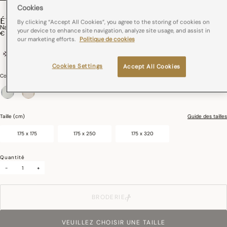
Cookies
ÉVASION CÉLESTE
By clicking “Accept All Cookies”, you agree to the storing of cookies on
Nappe Évasion Céleste Lin
your device to enhance site navigation, analyze site usage, and assist in
€ 259,00
our marketing efforts.
Politique de cookies
100% lin
France
Repassage Facile
Cookies Settings
Accept All Cookies
Couleurs :
Carrare
sélectionné
Taille (cm)
Guide des tailles
175 x 175
175 x 250
175 x 320
Quantité
-
+
BRODERIE
VEUILLEZ CHOISIR UNE TAILLE