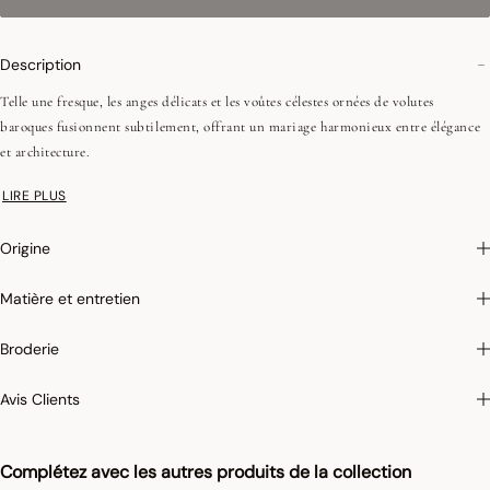
Description
Telle une fresque, les anges délicats et les voûtes célestes ornées de volutes
baroques fusionnent subtilement, offrant un mariage harmonieux entre élégance
et architecture.
LIRE PLUS
Coins onglets - 2,5 cm
Origine
Repassage facile :
Grâce à une qualité de fils supérieure et à un ennoblissement
Matière et entretien
spécifique de notre tissus après le tissage nos nappes sont faciles à repasser!
Essayez et vous serez convaincus!
Broderie
Avis Clients
Photographies :
les photographies sont les plus fidèles possibles mais ne peuvent
assurer une similitude parfaite avec le produit vendu, notamment en ce qui
concerne les coul
eurs.
Complétez avec les autres produits de la collection