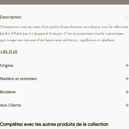
Description
Transportez-vous au cœur d'un jardin d'une douceur envoûtante avec la collection
Jardin d'Éden par Le Jacquard Français. C'est un panorama textile romantique
qui évoque une terrasse d'été luxuriante où lierres, capillaires et calathéas
s'harmonisent délicatement. Cette collection, d'inspiration bucolique, apportera
LIRE PLUS
une touche enchanteresse à vos intérieurs, semblable à un jardin paradisiaque.
Chaque pièce de la collection Jardin d'Éden capture la magie de la nature, créant
Origine
une atmosphère empreinte de charme et de raffinement.
Matière et entretien
Photographies :
les photographies sont les plus fidèles possibles mais ne peuvent
assurer une similitude parfaite avec le produit vendu, notamment en ce qui
Broderie
concerne les coul
eurs.
Pour limiter le rétrécissement du coton au lavage, Le Jacquard Français applique
Avis Clients
le traitement spécifique Irretrex qui minimiser les réactions des fibres de coton
naturel au lavage. Notre coton reste stable dans le temps et nos tissus conservent
leurs proportions au fil du temps pour vous donner entière satisfaction.
Complétez avec les autres produits de la collection