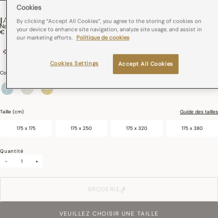
Cookies
JARDIN D'EDEN
By clicking “Accept All Cookies”, you agree to the storing of cookies on
Nappe Jardin D'Eden Coton
your device to enhance site navigation, analyze site usage, and assist in
€ 189,00
our marketing efforts.
Politique de cookies
100% coton
France
Coins onglets
Cookies Settings
Accept All Cookies
Couleurs :
Cascade
sélectionné
Taille (cm)
Guide des tailles
175 x 175
175 x 250
175 x 320
175 x 380
Quantité
-
+
BRODERIE
VEUILLEZ CHOISIR UNE TAILLE