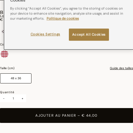
Cookies
By clicking “Accept All Cookies”, you agree to the storing of cookies on
BISTROT FRANCAIS
your device to enhance site navigation, analyze site usage, and assist in
Lot De 2 Sets De Table Elysée Coton
our marketing efforts.
Politique de cookies
€ 44,00
coton
France
Cookies Settings
Accept All Cookies
Couleurs :
Rouge
sélectionné
Taille (cm)
Guide des tailles
48 x 36
Quantité
-
+
AJOUTER AU PANIER
–
€ 44,00