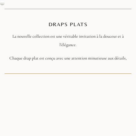
DRAPS PLATS
La nouvelle collection est une véritable invitation à la douceur et à
l'élégance.
Chaque drap plat est conçu avec une attention minutieuse aux détails,
mariant tradition et modernité. Les dessins, soigneusement élaborés,
apportent une touche d'élégance intemporelle à votre linge de lit.