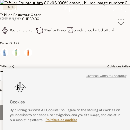
-40%
Tablier Équateur Coton
Réduction de
à
CHF 65,00
CHF 39,00
Boutons pression
Tissé en France
Standard 100 by Oeko-Tex®
Couleurs :
Ara
sélectionné
Taille (cm)
Guide des tailles
Continue without Accepting
80 x 96
Quantité
-
+
Cookies
By clicking “Accept All Cookies”, you agree to the storing of cookies on
RUPTURE DE STOCK
–
CHF 39,00
your device to enhance site navigation, analyze site usage, and assist in
our marketing efforts.
Politique de cookies