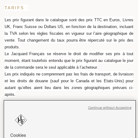
TARIFS :
Les prix figurant dans le catalogue sont des prix TTC en Euros, Livres
UK, Franc Suisse ou Dollars US, en fonction de la destination, incluant
la TVA selon les règles fiscales en vigueur sur l’aire géographique de
vente. Tout changement du taux pourra être répercuté sur le prix des
produits.
Le Jacquard Français se réserve le droit de modifier ses prix à tout
moment, étant toutefois entendu que le prix figurant au catalogue le jour
de la commande sera le seul applicable à l’acheteur.
Les prix indiqués ne comprennent pas les frais de transport, de livraison
et les droits de douane (sauf pour le Canada et les Etats-Unis) pour
autant qu’elles aient lieu dans les zones géographiques prévues ci-
après.
Continue without Accepting
:
AIRE GEOGRAPHIQUE
La vente en ligne des produits présentés sur le site est réservée aux
acheteurs qui demandent une livraison en France métropolitaine, en
Cookies
Corse et dans tous les pays ayant un accès ouvert au site.