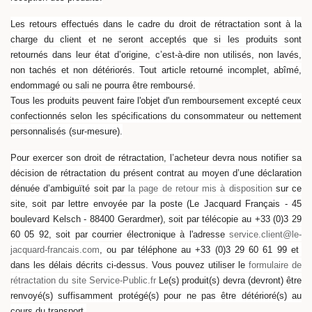
Les retours effectués dans le cadre du droit de rétractation
sont à la
charge du client et
ne seront acceptés que si les produits sont
retournés dans leur état d’origine, c’est-à-dire non utilisés, non lavés,
non tachés et non détériorés. Tout article retourné incomplet, abîmé,
endommagé ou sali ne pourra être remboursé.
Tous les produits peuvent faire l'objet d'un remboursement excepté ceux
confectionnés selon les spécifications du consommateur ou nettement
personnalisés (sur-mesure).
Pour exercer son droit de rétractation, l’acheteur devra nous notifier sa
décision de rétractation du présent contrat au moyen d’une déclaration
dénuée d’ambiguïté soit par
la page de retour mis à disposition
sur ce
site, soit par lettre envoyée par la poste (Le Jacquard Français - 45
boulevard Kelsch - 88400 Gerardmer), soit par télécopie au +33 (0)3 29
60 05 92, soit par courrier électronique à l'adresse
service.client@le-
jacquard-francais.com
, ou par téléphone au +33 (0)3 29 60 61 99 et
dans les délais décrits ci-dessus. Vous pouvez utiliser le
formulaire de
rétractation du site Service-Public.fr
Le(s) produit(s) devra (devront) être
renvoyé(s) suffisamment protégé(s) pour ne pas être détérioré(s) au
cours du transport.