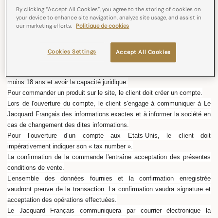
La société Le Jacquard Français se réserve le droit de donner ou de
By clicking “Accept All Cookies”, you agree to the storing of cookies on
retirer l’accès au site, par pays, à tout moment et selon son entière
your device to enhance site navigation, analyze site usage, and assist in
our marketing efforts.
Politique de cookies
discrétion.
:
COMMANDE
Cookies Settings
Accept All Cookies
Pour passer une commande sur le site, le client doit être âgé d'au
moins 18 ans et avoir la capacité juridique.
Pour commander un produit sur le site, le client doit créer un compte.
Lors de l'ouverture du compte, le client s'engage à communiquer à Le
Jacquard Français des informations exactes et à informer la société en
cas de changement des dites informations.
Pour l’ouverture d’un compte aux Etats-Unis, le client doit
impérativement indiquer son « tax number ».
La confirmation de la commande l'entraîne acceptation des présentes
conditions de vente.
L’ensemble des données fournies et la confirmation enregistrée
vaudront preuve de la transaction. La confirmation vaudra signature et
acceptation des opérations effectuées.
Le Jacquard Français communiquera par courrier électronique la