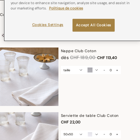
your device to enhance site navigation, analyze site usage, and assist in
our marketing efforts.
Politique de cookies
Collection Club Coton, Lin
dès
CHF 201,40
Cookies Settings
Accept All Cookies
Coton et lin
Nappe Club Coton
Réduction de
à
dès
CHF 189,00
CHF 113,40
taille
-
+
Serviette de table Club Coton
CHF 22,00
50x50
-
+