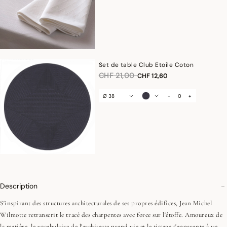
Set de table Club Etoile Coton
Réduction de
à
CHF 21,00
CHF 12,60
Ø 38
-
+
Description
S'inspirant des structures architecturales de ses propres édifices, Jean Michel
Wilmotte retranscrit le tracé des charpentes avec force sur l'étoffe. Amoureux de
la matière, le vocabulaire de l'architecte prend vie et le tissage s'apparente à un