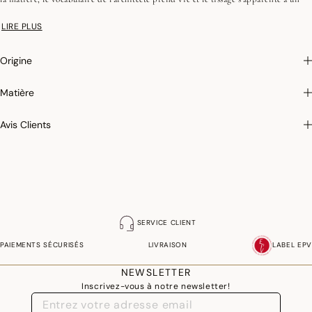
carnet de croquis.
LIRE PLUS
89% Coton / 11% Lin
Fil de trame flamé, mélange intime, assoupli
Origine
Matière
Avis Clients
SERVICE CLIENT
PAIEMENTS SÉCURISÉS
LIVRAISON
LABEL EPV
NEWSLETTER
Inscrivez-vous à notre newsletter!