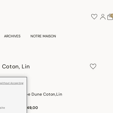
ARCHIVES
NOTRE MAISON
 Coton, Lin
 without Accepting
Nappe Dune Coton,Lin
dès
CHF 149,00
site