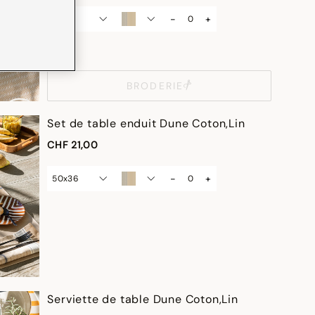
-
+
taille
BRODERIE
Set de table enduit Dune Coton,Lin
CHF 21,00
-
+
50x36
Serviette de table Dune Coton,Lin