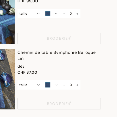
CHF 99,00
-
+
taille
BRODERIE
Chemin de table Symphonie Baroque
Lin
dès
CHF 87,00
-
+
taille
BRODERIE