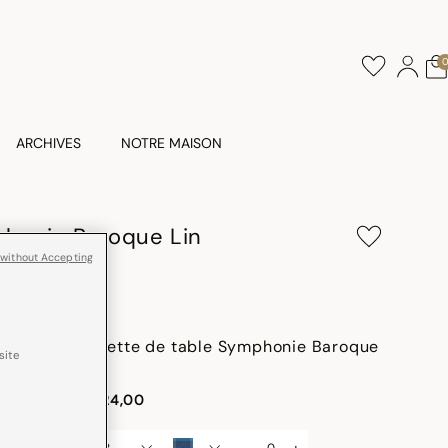
ARCHIVES
NOTRE MAISON
phonie Baroque Lin
 without Accepting
Serviette de table Symphonie Baroque
site
Lin
CHF 24,00
-
+