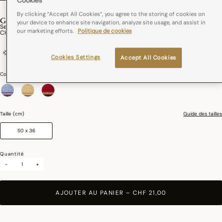
Cookies
By clicking “Accept All Cookies”, you agree to the storing of cookies on
GIPSY
your device to enhance site navigation, analyze site usage, and assist in
Set De Table Enduit Gipsy Coton
our marketing efforts.
Politique de cookies
CHF 21,00
100% coton
France
Enduction acrylique
Cookies Settings
Accept All Cookies
Couleurs :
Azur
sélectionné
Taille (cm)
Guide des tailles
50 x 36
Quantité
-
+
AJOUTER AU PANIER
–
CHF 21,00