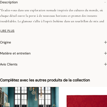
Description
"Évadez-vous dans une exploration nomade inspirée des cultures du monde, où
chaque détail ouvre la porte à de nouveaux horizons et promet des instants
inoubliables. Le glamour s'allie à l'esprit bohème dans un tourbillon de mix and
matchs débridés, où chaque motif devient le récit d'une aventure, tissant une
LIRE PLUS
atmosphère de convivialité et de rêverie.
Origine
•Fils peignés (longues fibres)
•Tissage Jacquard (chaîne et trame couleurs)
Matière et entretien
•Ourlets simples - 1 cm
Avis Clients
On aime : sa collection transversale, qui allie avec élégance table et cuisine, pour
offrir un univers raffiné et haut en couleur au cœur de la maison."
Complétez avec les autres produits de la collection
Photographies :
les photographies sont les plus fidèles possibles mais ne peuvent
assurer une similitude parfaite avec le produit vendu, notamment en ce qui
concerne les coul
eurs.
Pour un confort optimum d’utilisation de nos sets de tables nous appliquons un
traitement antiglisse à leur surface de contact. Parfaitement stable, on ne craint