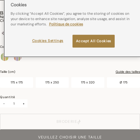
Cookies
BAL DES PAPILLONS
By clicking “Accept All Cookies”, you agree to the storing of cookies on
Nappe Bal Des Papillons Coton
your device to enhance site navigation, analyze site usage, and assist in
CHF 189,00
our marketing efforts.
Politique de cookies
100% coton
France
Ourlets simples
Cookies Settings
Accept All Cookies
Couleurs :
Citrus
sélectionné
Taille (cm)
Guide des tailles
175 x 175
175 x 250
175 x 320
Ø 175
Quantité
-
+
BRODERIE
VEUILLEZ CHOISIR UNE TAILLE