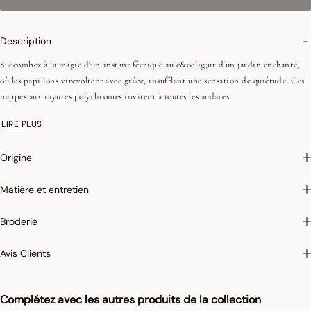
Description
Succombez à la magie d'un instant féerique au c&oelig;ur d'un jardin enchanté,
où les papillons virevoltent avec grâce, insufflant une sensation de quiétude. Ces
nappes aux rayures polychromes invitent à toutes les audaces.
LIRE PLUS
•Fils peignés (longues fibres)
•Tissage Jacquard (chaîne et trame couleurs)
Origine
•Ourlets simples - 2 cm
• Pour la nappes ronde en 175 cm, le biais rabattu est de 1 cm
Matière et entretien
Broderie
Photographies :
les photographies sont les plus fidèles possibles mais ne peuvent
assurer une similitude parfaite avec le produit vendu, notamment en ce qui
Avis Clients
concerne les coul
eurs.
Pour limiter le rétrécissement du coton au lavage, Le Jacquard Français applique
le traitement spécifique Irretrex qui minimiser les réactions des fibres de coton
Complétez avec les autres produits de la collection
naturel au lavage. Notre coton reste stable dans le temps et nos tissus conservent