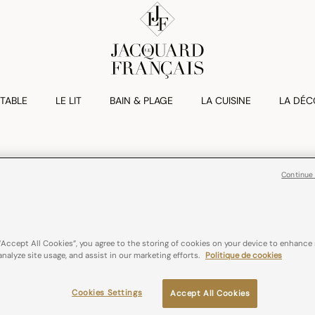
 TABLE
LE LIT
BAIN & PLAGE
LA CUISINE
LA DÉC
BISTROT FRAN
Continue
Lot De 2 Servie
CHF 44,00
“Accept All Cookies”, you agree to the storing of cookies on your device to enhance 
coton
France
analyze site usage, and assist in our marketing efforts.
Politique de cookies
Couleurs :
Rouge
Cookies Settings
Accept All Cookies